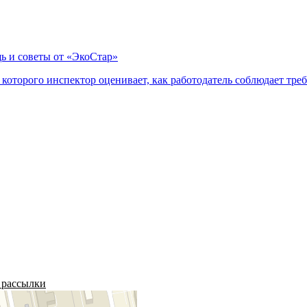
ь и советы от «ЭкоСтар»
оторого инспектор оценивает, как работодатель соблюдает треб
 рассылки