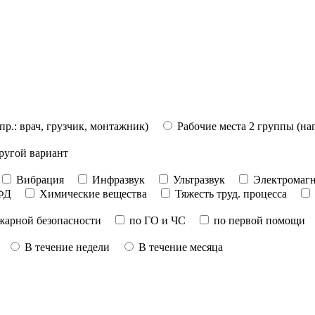
пр.: врач, грузчик, монтажник)
Рабочие места 2 группы (на
ругой вариант
Вибрация
Инфразвук
Ультразвук
Электромагн
ФД
Химические вещества
Тяжесть труд. процесса
жарной безопасности
по ГО и ЧС
по первой помощи
В течение недели
В течение месяца