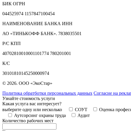
БИК ОГРН
044525974 1157847100454
НАИМЕНОВАНИЕ БАНКА ИНН
АО «ТИНЬКОФФ БАНК». 7838035501
Р/С КПП
40702810010001101774 780201001
К/С
30101810145250000974
© 2026. ООО «ЭкоСтар»
Политика обратботки персональных данных
Согласие на рекл
Узнайте стоимость услуги
Какая услуга вас интересует?
выберите одну или несколько
СОУТ
Оценка профес
Аутсорсинг охраны труда
Аудит
Количество рабочих мест