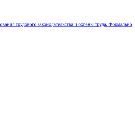
О
ования трудового законодательства и охраны труда. Формально
О
г
3