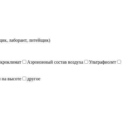
щик, лаборант, литейщик)
кроклимат
Аэроионный состав воздуха
Ультрафиолет
 на высоте
другое