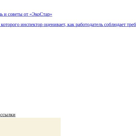
ь и советы от «ЭкоСтар»
оторого инспектор оценивает, как работодатель соблюдает треб
ассылки