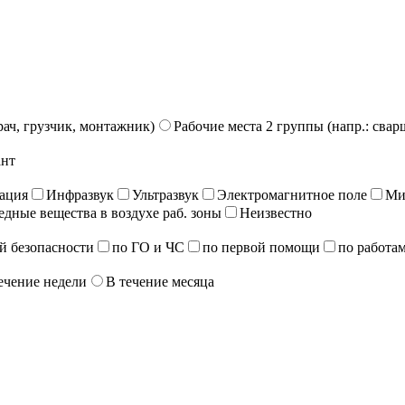
рач, грузчик, монтажник)
Рабочие места 2 группы (напр.: свар
ант
ация
Инфразвук
Ультразвук
Электромагнитное поле
Ми
едные вещества в воздухе раб. зоны
Неизвестно
й безопасности
по ГО и ЧС
по первой помощи
по работам
ечение недели
В течение месяца