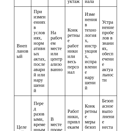
уктаж
иала
При
Изме
измен
нения
ениях
Устра
в
в
нение
Конк
техно
услов
На
пробе
ретны
логия
иях,
рабоч
лов в
е
х,
норм
ем
знани
Внеп
работ
инстр
ативн
месте
ях,
ланов
ники
укция
ых
или
обесп
ый
или
х,
актах,
центр
ечени
весь
испра
после
ализо
е
персо
влени
авари
ванно
актуа
нал
е
й или
льнос
нару
нару
ти
шени
шени
й
й
Безоп
Пере
Конк
асное
д
Работ
ретны
выпо
разов
ники,
е
лнени
ыми,
В
привл
меры
е
време
месте
Целе
екаем
безоп
неста
нным
прове