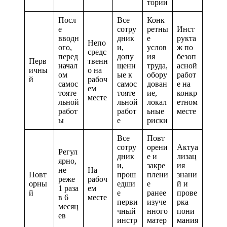
тории
Посл
Все
Конк
е
сотру
ретны
Инст
вводн
дник
е
рукта
Непо
ого,
и,
услов
ж по
средс
перед
допу
ия
безоп
Перв
твенн
начал
щенн
труда,
асной
ичны
о на
ом
ые к
обору
работ
й
рабоч
самос
самос
дован
е на
ем
тояте
тояте
ие,
конкр
месте
льной
льной
локал
етном
работ
работ
ьные
месте
ы
е
риски
Все
Повт
сотру
орени
Актуа
Регул
дник
е и
лизац
ярно,
и,
закре
ия
не
На
Повт
прош
плени
знани
реже
рабоч
орны
едши
е
й и
1 раза
ем
й
е
ранее
прове
в 6
месте
перви
изуче
рка
месяц
чный
нного
пони
ев
инстр
матер
мания