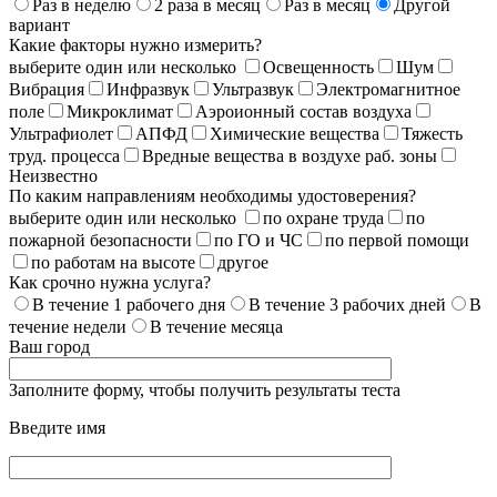
Раз в неделю
2 раза в месяц
Раз в месяц
Другой
вариант
Какие факторы нужно измерить?
выберите один или несколько
Освещенность
Шум
Вибрация
Инфразвук
Ультразвук
Электромагнитное
поле
Микроклимат
Аэроионный состав воздуха
Ультрафиолет
АПФД
Химические вещества
Тяжесть
труд. процесса
Вредные вещества в воздухе раб. зоны
Неизвестно
По каким направлениям необходимы удостоверения?
выберите один или несколько
по охране труда
по
пожарной безопасности
по ГО и ЧС
по первой помощи
по работам на высоте
другое
Как срочно нужна услуга?
В течение 1 рабочего дня
В течение 3 рабочих дней
В
течение недели
В течение месяца
Ваш город
Заполните форму, чтобы получить результаты теста
Введите имя