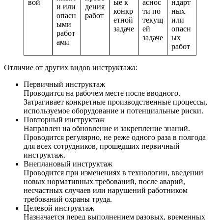
вой
ые к
аснос
ндарт
и или
дения
конкр
ти по
ных
опасн
работ
етной
текущ
или
ыми
задаче
ей
опасн
работ
задаче
ых
ами
работ
Отличие от других видов инструктажа:
Первичный инструктаж
Проводится на рабочем месте после вводного.
Затрагивает конкретные производственные процессы,
используемое оборудование и потенциальные риски.
Повторный инструктаж
Направлен на обновление и закрепление знаний.
Проводится регулярно, не реже одного раза в полгода
для всех сотрудников, прошедших первичный
инструктаж.
Внеплановый инструктаж
Проводится при изменениях в технологии, введении
новых нормативных требований, после аварий,
несчастных случаев или нарушений работником
требований охраны труда.
Целевой инструктаж
Назначается перед выполнением разовых, временных