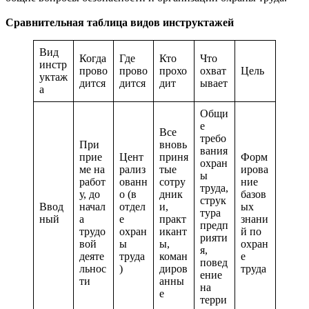
Сравнительная таблица видов инструктажей
Вид
Когда
Где
Кто
Что
инстр
прово
прово
прохо
охват
Цель
уктаж
дится
дится
дит
ывает
а
Общи
е
Все
требо
При
вновь
вания
прие
Цент
приня
Форм
охран
ме на
рализ
тые
ирова
ы
работ
ованн
сотру
ние
труда,
у, до
о (в
дник
базов
струк
Ввод
начал
отдел
и,
ых
тура
ный
а
е
практ
знани
предп
трудо
охран
икант
й по
рияти
вой
ы
ы,
охран
я,
деяте
труда
коман
е
повед
льнос
)
диров
труда
ение
ти
анны
на
е
терри