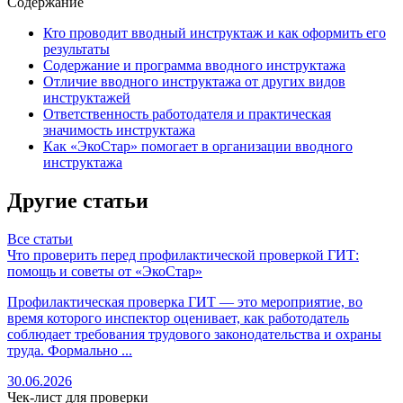
Содержание
Кто проводит вводный инструктаж и как оформить его
результаты
Содержание и программа вводного инструктажа
Отличие вводного инструктажа от других видов
инструктажей
Ответственность работодателя и практическая
значимость инструктажа
Как «ЭкоСтар» помогает в организации вводного
инструктажа
Другие статьи
Все статьи
Что проверить перед профилактической проверкой ГИТ:
О
помощь и советы от «ЭкоСтар»
с
Профилактическая проверка ГИТ — это мероприятие, во
О
время которого инспектор оценивает, как работодатель
с
соблюдает требования трудового законодательства и охраны
ч
труда. Формально ...
в
30.06.2026
3
Чек-лист для проверки