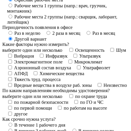
Рабочие места 1 группы (напр.: врач, грузчик,
монтажник)
Рабочие места 2 группы (напр.: сварщик, лаборант,
литейщик)
Периодичность появления в офисе
Раз в неделю
2 раза в месяц
Раз в месяц
Другой вариант
Какие факторы нужно измерить?
выберите один или несколько
Освещенность
Шум
Вибрация
Инфразвук
Ультразвук
Электромагнитное поле
Микроклимат
Аэроионный состав воздуха
Ультрафиолет
АПФД
Химические вещества
Тяжесть труд. процесса
Вредные вещества в воздухе раб. зоны
Неизвестно
По каким направлениям необходимы удостоверения?
выберите один или несколько
по охране труда
по пожарной безопасности
по ГО и ЧС
по первой помощи
по работам на высоте
другое
Как срочно нужна услуга?
В течение 1 рабочего дня
В течение 3 рабочих дней
В течение недели