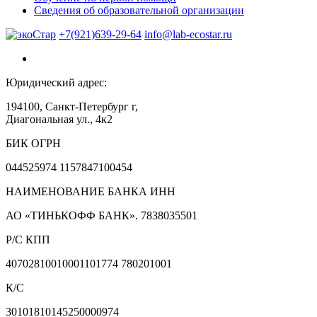
Сведения об образовательной организации
+7(921)639-29-64
info@lab-ecostar.ru
Юридический адрес:
194100, Санкт-Петербург г,
Диагональная ул., 4к2
БИК ОГРН
044525974 1157847100454
НАИМЕНОВАНИЕ БАНКА ИНН
АО «ТИНЬКОФФ БАНК». 7838035501
Р/С КПП
40702810010001101774 780201001
К/С
30101810145250000974