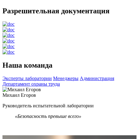
Разрешительная документация
Наша команда
Эксперты лаборатории
Менеджеры
Администрация
Департамент охраны труда
Михаил Егоров
В
Руководитель испытательной лаборатории
Н
«
Безопасность превыше всего»