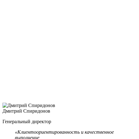
Е
Р
Дмитрий Спиридонов
Генеральный директор
«Клиентоориентированность и качественное
выполнение