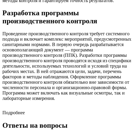
методы контроля и гарантируем точность результатов.
Разработка программы
производственного контроля
Проведение производственного контроля требует системного
подхода и включает комплекс мероприятий, предусмотренных
санитарными нормами. В первую очередь разрабатывается
основополагающий документ — программа
производственного контроля (ППК). Разработки программы
производственного контроля проводятся исходя из специфики
деятельности, используемых технологий и условий труда на
рабочих местах. В ней отражаются цели, задачи, перечень
факторов и методы наблюдения. Оформление программы
производственного контроля обязательно вне зависимости от
численности персонала и организационно-правовой формы.
Программа может включать как визуальные осмотры, так и
лабораторные измерения.
Подробнее
ППК за соблюдением санитарно-
эпидемиологических требований (п. 2.6 СП
Ответы на вопросы
1.1.1058-01)