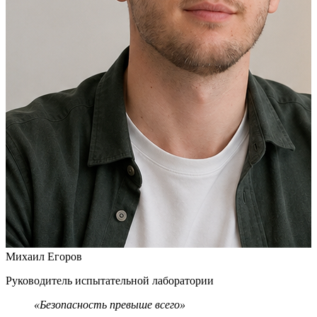
ППК утверждается руководителем организации, владельцем
или специально уполномоченным работником. Согласование
с региональным подразделением Роспотребнадзора не
требуется.
Михаил Егоров
В
Руководитель испытательной лаборатории
Н
«
Безопасность превыше всего»