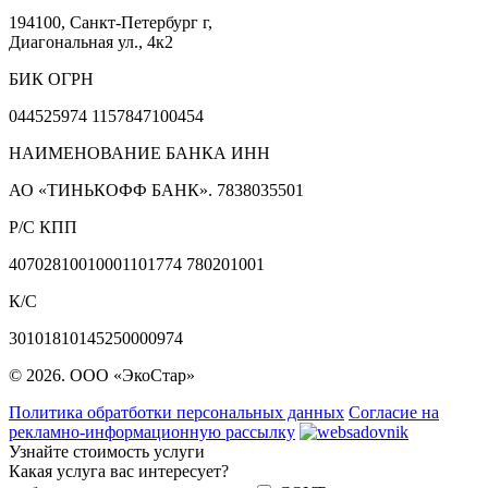
194100, Санкт-Петербург г,
Диагональная ул., 4к2
БИК ОГРН
044525974 1157847100454
НАИМЕНОВАНИЕ БАНКА ИНН
АО «ТИНЬКОФФ БАНК». 7838035501
Р/С КПП
40702810010001101774 780201001
К/С
30101810145250000974
© 2026. ООО «ЭкоСтар»
Политика обратботки персональных данных
Согласие на
рекламно-информационную рассылку
Узнайте стоимость услуги
Какая услуга вас интересует?