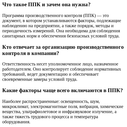
Что такое ППК и зачем она нужна?
ППК на основании требований п. 2.6 СП 1.1.1058-01
«Организация и проведение производственного контроля за
Программа производственного контроля (ППК) — это
соблюдением санитарных правил и выполнением санитарно-
документ, в котором устанавливаются факторы, подлежащие
противоэпидемических (профилактических) мероприятий»
наблюдению на предприятии, а также порядок, методы и
включает в себя:
периодичность измерений. Она необходима для соблюдения
перечень официально изданных санитарных правил;
санитарных норм и обеспечения безопасных условий труда.
перечень ответственных за производственный контроль;
перечень должностей работников, подлежащих
Кто отвечает за организацию производственного
медицинским осмотрам;
контроля в компании?
перечень веществ, факторов и объектов, в отношении
которых требуется проведение лабораторных
Ответственность несет уполномоченное лицо, назначенное
исследований и испытаний.
работодателем. Оно контролирует соблюдение нормативных
требований, ведет документацию и обеспечивает
Объекты ППК:
своевременные замеры условий труда.
производственные и общественные помещения, здания
Какие факторы чаще всего включаются в ППК?
и сооружения;
оборудование;
санитарно-защитные зоны;
Наиболее распространенные: освещенность, шум,
транспорт;
микроклимат, электромагнитные поля, вибрация, химические
сырьё, полуфабрикаты, продукция;
вещества, ультрафиолетовое и инфразвуковое излучение, а
зоны санитарной охраны;
также тяжесть трудового процесса и температура
технологические процессы;
оборудования.
отходы производства и потребления.