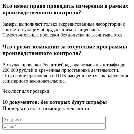
Кто имеет право проводить измерения в рамках
ППК утверждается руководителем организации, владельцем
производственного контроля?
или специально уполномоченным работником. Согласование
с региональным подразделением Роспотребнадзора не
Замеры выполняют только аккредитованные лаборатории с
требуется.
соответствующим оборудованием и лицензией.
Самостоятельные проверки без допуска не засчитываются.
ППК по качеству и безопасности питьевой воды
(п. 5 ПП РФ от 06.01.2015 № 10)
Что грозит компании за отсутствие программы
производственного контроля?
ППК в соответствии с постановлением Правительства РФ №
10 «О порядке осуществления производственного контроля
В случае проверки Роспотребнадзора возможны штрафы до
качества и безопасности питьевой воды, горячей воды»
200 000 рублей и временная приостановка деятельности.
включает:
Отсутствие протоколов и ППК расценивается как нарушение
санитарного законодательства.
перечень контролируемых показателей качества и
безопасности воды и их гигиенические нормативы;
Чек-лист для проверки
периодичность контроля и точки отбора проб;
мероприятия по поддержанию качества питьевой воды;
10 документов, без которых будут штрафы
перечень возможных аварийных ситуаций;
Проверьте себя с помощью чек-листа
описание организации контроля качества питьевой
воды.
Для разработки ППК требуются следующие сведения: