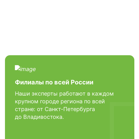
бразование или пройти курсы повышения
щих приемам оказания первой помощи.
ой периодичностью. Не бойтесь, не несколько
, подразумевает повторное обучение - 1 раз в 3
.
Филиалы по всей России
Наши эксперты работают в каждом
крупном городе региона по всей
стране: от Санкт-Петербурга
до Владивостока.