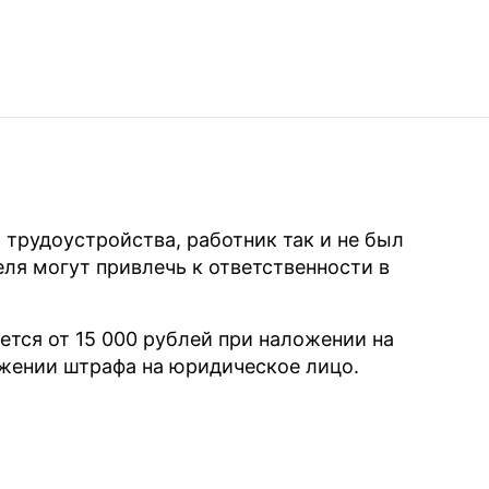
года:
ников оказанию первой помощи и проводят
рвую помощь согласно требованиям НПА
портом лица;
 трудоустройства, работник так и не был
наний работников, в том числе по вопросам
ля могут привлечь к ответственности в
рые по мнению работодателя должны уметь
тся от 15 000 рублей при наложении на
ожении штрафа на юридическое лицо.
перечень лиц, как направляемых на обучение,
го случая так и не получил первой помощи?
вие обучения по первой помощи? Для ответа на
от 21 ноября 2011 года “Об основах охраны