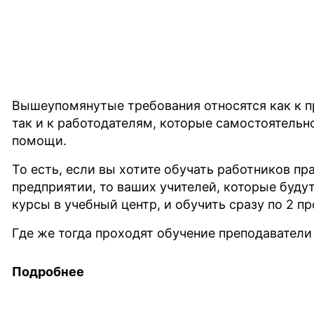
Вышеупомянутые требования относятся как к п
так и к работодателям, которые самостоятельн
помощи.
То есть, если вы хотите обучать работников п
предприятии, то ваших учителей, которые буду
курсы в учебный центр, и обучить сразу по 2 п
Где же тогда проходят обучение преподаватели
Каких-то особых требований для обучения пре
Подробнее
законодательством не выдвигается. Они должны
и члены комиссии по проверке знаний. С точки