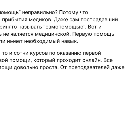
 помощь” неправильно? Потому что
ТАР" на обработку
о прибытия медиков. Даже сам пострадавший
есса
ринято называть “самопомощью”. Вот и
щь не является медицинской. Первую помощь
сли имеет необходимый навык.
 то и сотни курсов по оказанию первой
вой помощи, который проходит онлайн. Все
омощи довольно проста. От преподавателей даже
нить для проведения обучения первой помощи,
4.12.2021 года:
ия первой помощи в объеме не менее 8 часов.
одил обучение, должна включать в себя
 приложением № 2.