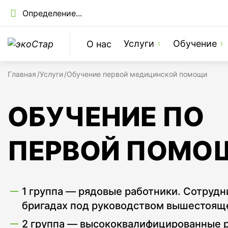
Определение...
Узнайте стоимость услуги
Какая услуга вас 
Услуги
Обучение
О нас
выберите одну или нескол
Главная
Услуги
Обучение первой медицинской помощи
СОУТ
ОБУЧЕНИЕ ПО
Производственный ко
ПЕРВОЙ ПОМО
СУОТ
1 группа — рядовые работники. Сотрудн
бригадах под руководством вышестояще
Аудит
2 группа — высококвалифицированныe р