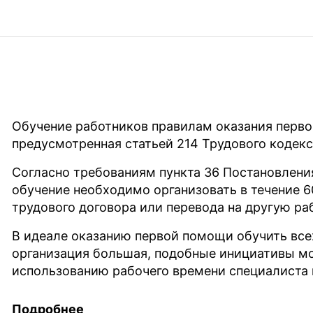
педагогический работник, обучающий оказанию
образование.
При выборе учебного центра никто не запреща
преподавателей. Если у них есть стаж работы 
педагогический состав можно считать опытным
преподавателей, прошедших профильные курсы
специализированных учреждениях, например, 
Обучение работников правилам оказания перво
креста”. Пусть программа обучение везде прак
предусмотренная статьей 214 Трудового кодекс
оснащенность учебных центров разная, как и н
учителя. Не каждый преподаватель первой пом
Согласно требованиям пункта 36 Постановления
случае получает реальную помощь.
обучение необходимо организовать в течение 
трудового договора или перевода на другую ра
Учтите, что цена за учебный центр с опытным
инвентаря для проведения практических заняти
В идеале оказанию первой помощи обучить все
курс.
организация большая, подобные инициативы м
использованию рабочего времени специалиста 
Узнать, для кого из работников обучение перв
Подробнее