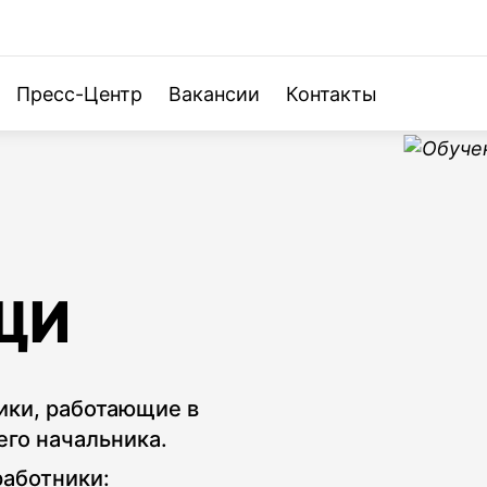
интересует?
Пресс-Центр
Вакансии
Контакты
ько
Оценка профессион
нтроль
Обучение по охране
ЩИ
Аутсорсинг охраны 
ики, работающие в
го начальника.
аботники: