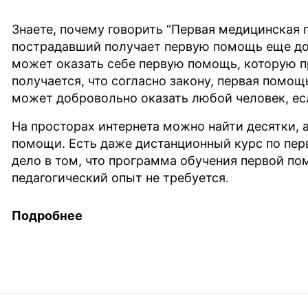
Знаете, почему говорить “Первая медицинская
вить», вы соглашаетесь предоставить Вашу информацию ООО "ЭКО С
пострадавший получает первую помощь еще д
Тяжесть труд. проц
может оказать себе первую помощь, которую п
получается, что согласно закону, первая помо
может добровольно оказать любой человек, е
здухе раб. зоны
Неизвестно
На просторах интернета можно найти десятки, а
помощи. Есть даже дистанционный курс по пер
дело в том, что программа обучения первой п
педагогический опыт не требуется.
По сути все требования, которые нужно выпол
Подробнее
указаны в пункте 35 Постановления № 2464 от 2
Преподаватель должен пройти курсы оказан
Программа, по которой преподаватель прох
примерный перечень тем, предусмотренные