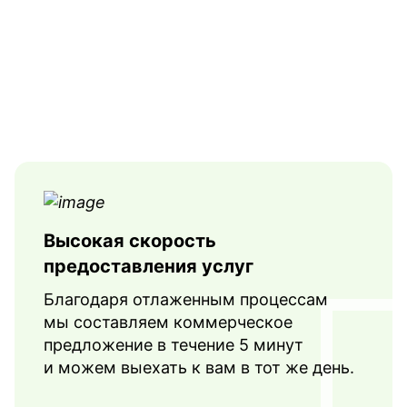
Иметь дополнительное профессиональное о
квалификации для преподавателей, обучаю
Обучать сотрудников необходимо с определенн
раз в год. Программа обучения, указанная в п.2
года, а программа из п.3 - не реже 1 раза в 5 лет
Высокая скорость
предоставления услуг
Благодаря отлаженным процессам
мы составляем коммерческое
предложение в течение 5 минут
и можем выехать к вам в тот же день.