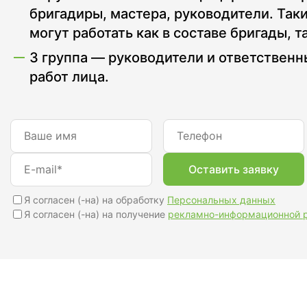
бригадиры, мастера, руководители. Так
могут работать как в составе бригады, та
Готово:
0%
3 группа — руководители и ответственн
Офисные рабочие мес
Раз в неделю
В течение 1 рабочего д
работ лица.
Освещенность
по охране труда
Раз в месяц
В течение недели
Вибрация
по ГО и ЧС
Рабочие места 2 групп
лаборант, литейщик)
Ультразвук
по работам на высоте
Я согласен (-на) на обработку
Персональных данных
Я согласен (-на) на получение
рекламно-информационной 
Микроклимат
Ультрафиолет