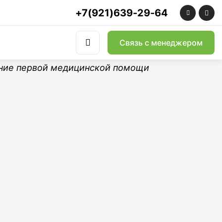
+7(921)639-29-64
Связь с менеджером
альных рисков
 труда
труда