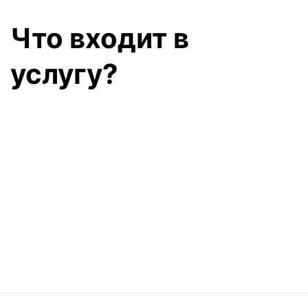
Что входит в
Нажимая «Отпра
Химические вещества
услугу?
Вредные вещества в во