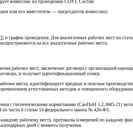
ирует комиссию по проведению СОУТ. Состав:
ации или его заместитель — председатель комиссии);
Т
, и график проведения. Для аналогичных рабочих мест по ста
 распространяются на все аналогичные рабочие места.
ечня рабочих мест, заключение договора с организацией-оценщ
я договора, и получает идентификационный номер.
абочие места, идентифицирует вредные и опасные производств
 применением аттестованных методик и поверенного оборудова
ения с гигиеническими нормативами (СанПиН 1.2.3685-21) экспе
о части 6 статьи 14 федерального закона № 426-ФЗ.
каждому рабочему месту, протоколы измерений по каждому факт
 календарных дней с момента получения.