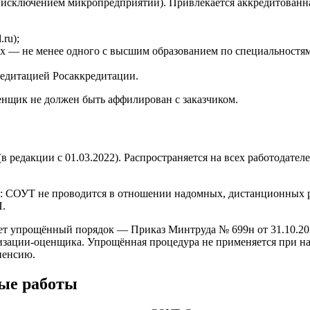
 исключением микропредприятий). Привлекается аккредитованна
.ru);
них — не менее одного с высшим образованием по специальностям
едитацией Росаккредитации.
енщик не должен быть аффилирован с заказчиком.
(в редакции с 01.03.2022). Распространяется на всех работода
ФЗ: СОУТ не проводится в отношении надомных, дистанционных 
П.
т упрощённый порядок — Приказ Минтруда № 699н от 31.10.2022
низации-оценщика. Упрощённая процедура не применяется при н
пенсию.
ные работы