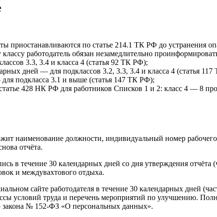
е
ты приостанавливаются по статье 214.1 ТК РФ до устранения оп
классу работодатель обязан незамедлительно проинформировать 
ассов 3.3, 3.4 и класса 4 (статья 92 ТК РФ);
ых дней — для подклассов 3.2, 3.3, 3.4 и класса 4 (статья 117
для подкласса 3.1 и выше (статья 147 ТК РФ);
атье 428 НК РФ для работников Списков 1 и 2: класс 4 — 8 проц
ржит наименование должности, индивидуальный номер рабочего 
нова отчёта.
ись в течение 30 календарных дней со дня утверждения отчёта (ч
овок и междувахтового отдыха.
ьном сайте работодателя в течение 30 календарных дней (част
лассы условий труда и перечень мероприятий по улучшению. П
о закона № 152-ФЗ «О персональных данных».