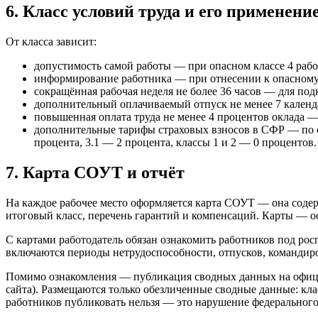
6. Класс условий труда и его применени
От класса зависит:
допустимость самой работы — при опасном классе 4 рабо
информирование работника — при отнесении к опасному 
сокращённая рабочая неделя не более 36 часов — для подкл
дополнительный оплачиваемый отпуск не менее 7 календарн
повышенная оплата труда не менее 4 процентов оклада — 
дополнительные тарифы страховых взносов в СФР — по ст
процента, 3.1 — 2 процента, классы 1 и 2 — 0 процентов.
7. Карта СОУТ и отчёт
На каждое рабочее место оформляется карта СОУТ — она соде
итоговый класс, перечень гарантий и компенсаций. Карты — ос
С картами работодатель обязан ознакомить работников под росп
включаются периоды нетрудоспособности, отпусков, командир
Помимо ознакомления — публикация сводных данных на официал
сайта). Размещаются только обезличенные сводные данные: к
работников публиковать нельзя — это нарушение федеральног