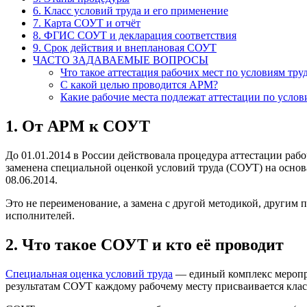
6. Класс условий труда и его применение
7. Карта СОУТ и отчёт
8. ФГИС СОУТ и декларация соответствия
9. Срок действия и внеплановая СОУТ
ЧАСТО ЗАДАВАЕМЫЕ ВОПРОСЫ
Что такое аттестация рабочих мест по условиям тру
С какой целью проводится АРМ?
Какие рабочие места подлежат аттестации по услов
1. От АРМ к СОУТ
До 01.01.2014 в России действовала процедура аттестации раб
заменена специальной оценкой условий труда (СОУТ) на основ
08.06.2014.
Это не переименование, а замена с другой методикой, другим
исполнителей.
2. Что такое СОУТ и кто её проводит
Специальная оценка условий труда
— единый комплекс меропри
результатам СОУТ каждому рабочему месту присваивается класс 