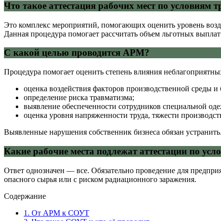
Что такое аттестация рабочих мест по условиям т
Это комплекс мероприятий, помогающих оценить уровень возде
Данная процедура помогает рассчитать объем льготных выплат
С какой целью проводится АРМ?
Процедура помогает оценить степень влияния неблагоприятны
оценка воздействия факторов производственной среды и 
определение риска травматизма;
выявление обеспеченности сотрудников специальной оде
оценка уровня напряженности труда, тяжести производст
Выявленные нарушения собственник бизнеса обязан устранить
Какие рабочие места подлежат аттестации по усл
Ответ однозначен — все. Обязательно проведение для предпри
опасного сырья или с риском радиационного заражения.
Содержание
1. От АРМ к СОУТ