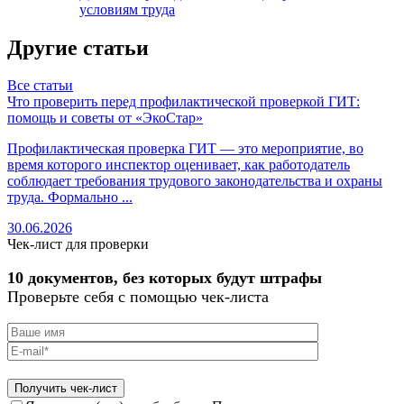
условиям труда
Другие статьи
Все статьи
Что проверить перед профилактической проверкой ГИТ:
О
помощь и советы от «ЭкоСтар»
с
Профилактическая проверка ГИТ — это мероприятие, во
О
время которого инспектор оценивает, как работодатель
с
соблюдает требования трудового законодательства и охраны
ч
труда. Формально ...
в
30.06.2026
3
Чек-лист для проверки
10 документов, без которых будут штрафы
Проверьте себя с помощью чек-листа