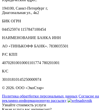
194100, Санкт-Петербург г,
Диагональная ул., 4к2
БИК ОГРН
044525974 1157847100454
НАИМЕНОВАНИЕ БАНКА ИНН
АО «ТИНЬКОФФ БАНК». 7838035501
Р/С КПП
40702810010001101774 780201001
К/С
30101810145250000974
© 2026. ООО «ЭкоСтар»
Политика обратботки персональных данных
Согласие на
рекламно-информационную рассылку
Узнайте стоимость услуги
Какая услуга вас интересует?