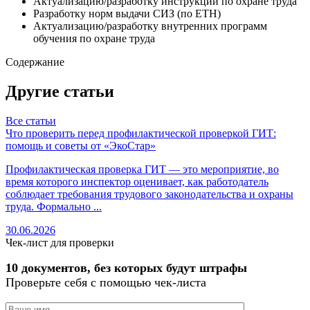
Актуализацию/разработку инструкций по охране труда
Разработку норм выдачи СИЗ (по ЕТН)
Актуализацию/разработку внутренних программ
обучения по охране труда
Содержание
Другие статьи
Все статьи
Что проверить перед профилактической проверкой ГИТ:
О
помощь и советы от «ЭкоСтар»
с
Профилактическая проверка ГИТ — это мероприятие, во
О
время которого инспектор оценивает, как работодатель
с
соблюдает требования трудового законодательства и охраны
ч
труда. Формально ...
в
30.06.2026
3
Чек-лист для проверки
10 документов, без которых будут штрафы
Проверьте себя с помощью чек-листа