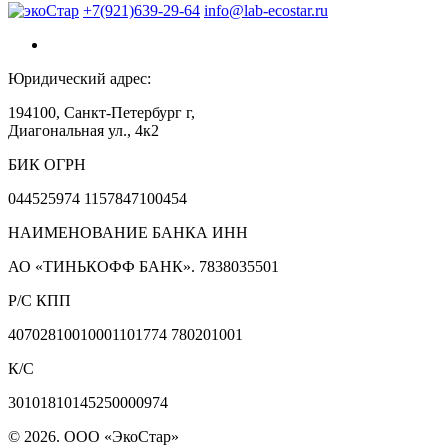
+7(921)639-29-64
info@lab-ecostar.ru
Юридический адрес:
194100, Санкт-Петербург г,
Диагональная ул., 4к2
БИК ОГРН
044525974 1157847100454
НАИМЕНОВАНИЕ БАНКА ИНН
АО «ТИНЬКОФФ БАНК». 7838035501
Р/С КПП
40702810010001101774 780201001
К/С
30101810145250000974
© 2026. ООО «ЭкоСтар»