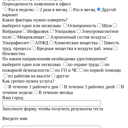
Периодичность появления в офисе
Раз в неделю
2 раза в месяц
Раз в месяц
Другой
вариант
Какие факторы нужно измерить?
выберите один или несколько
Освещенность
Шум
Вибрация
Инфразвук
Ультразвук
Электромагнитное
поле
Микроклимат
Аэроионный состав воздуха
Ультрафиолет
АПФД
Химические вещества
Тяжесть
труд. процесса
Вредные вещества в воздухе раб. зоны
Неизвестно
По каким направлениям необходимы удостоверения?
выберите один или несколько
по охране труда
по
пожарной безопасности
по ГО и ЧС
по первой помощи
по работам на высоте
другое
Как срочно нужна услуга?
В течение 1 рабочего дня
В течение 3 рабочих дней
В
течение недели
В течение месяца
Ваш город
Заполните форму, чтобы получить результаты теста
Введите имя