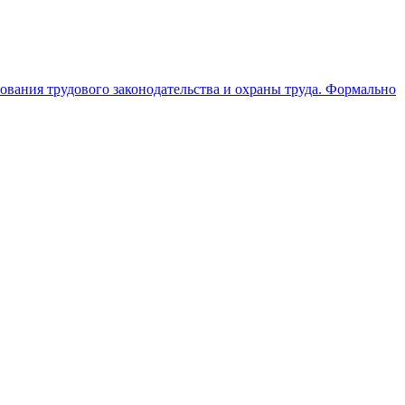
О
ования трудового законодательства и охраны труда. Формально
О
г
3