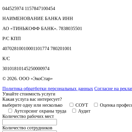
044525974 1157847100454
НАИМЕНОВАНИЕ БАНКА ИНН
АО «ТИНЬКОФФ БАНК». 7838035501
Р/С КПП
40702810010001101774 780201001
К/С
30101810145250000974
© 2026. ООО «ЭкоСтар»
Политика обратботки персональных данных
Согласие на рекл
Узнайте стоимость услуги
Какая услуга вас интересует?
выберите одну или несколько
СОУТ
Оценка профес
Аутсорсинг охраны труда
Аудит
Количество рабочих мест
Количество сотрудников