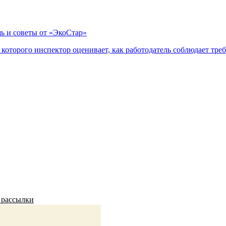
ь и советы от «ЭкоСтар»
оторого инспектор оценивает, как работодатель соблюдает треб
 рассылки