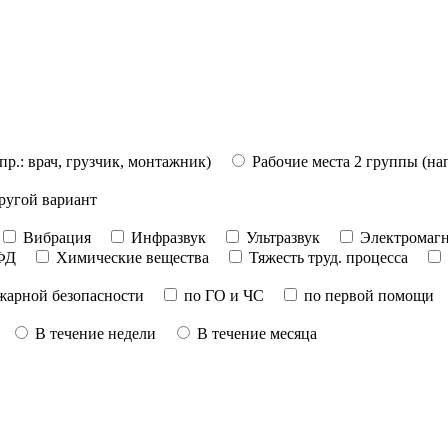
пр.: врач, грузчик, монтажник)
Рабочие места 2 группы (на
ругой вариант
Вибрация
Инфразвук
Ультразвук
Электромагн
ФД
Химические вещества
Тяжесть труд. процесса
жарной безопасности
по ГО и ЧС
по первой помощи
В течение недели
В течение месяца