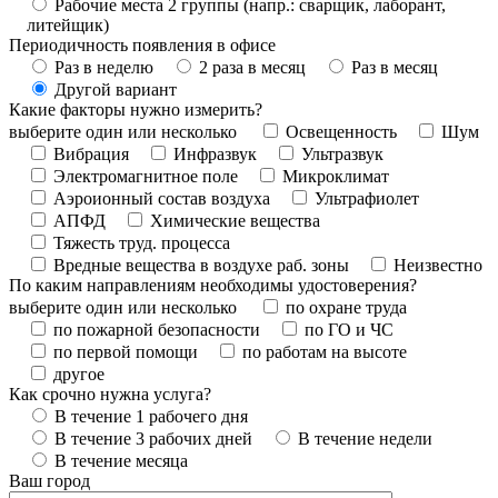
Рабочие места 2 группы (напр.: сварщик, лаборант,
литейщик)
Периодичность появления в офисе
Раз в неделю
2 раза в месяц
Раз в месяц
Другой вариант
Какие факторы нужно измерить?
выберите один или несколько
Освещенность
Шум
Вибрация
Инфразвук
Ультразвук
Электромагнитное поле
Микроклимат
Аэроионный состав воздуха
Ультрафиолет
АПФД
Химические вещества
Тяжесть труд. процесса
Вредные вещества в воздухе раб. зоны
Неизвестно
По каким направлениям необходимы удостоверения?
выберите один или несколько
по охране труда
по пожарной безопасности
по ГО и ЧС
по первой помощи
по работам на высоте
другое
Как срочно нужна услуга?
В течение 1 рабочего дня
В течение 3 рабочих дней
В течение недели
В течение месяца
Ваш город