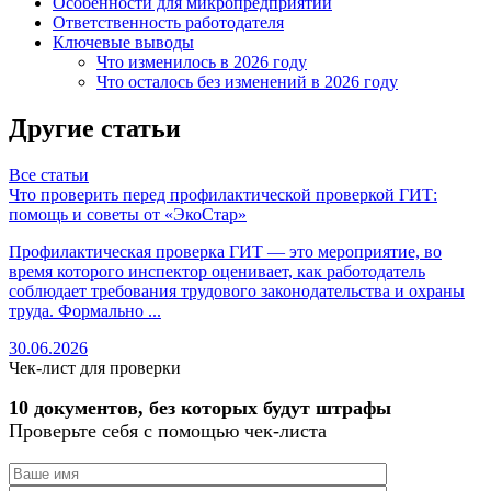
Особенности для микропредприятий
Ответственность работодателя
Ключевые выводы
Что изменилось в 2026 году
Что осталось без изменений в 2026 году
Другие статьи
Все статьи
Что проверить перед профилактической проверкой ГИТ:
О
помощь и советы от «ЭкоСтар»
с
Профилактическая проверка ГИТ — это мероприятие, во
О
время которого инспектор оценивает, как работодатель
с
соблюдает требования трудового законодательства и охраны
ч
труда. Формально ...
в
30.06.2026
3
Чек-лист для проверки
10 документов, без которых будут штрафы
Проверьте себя с помощью чек-листа