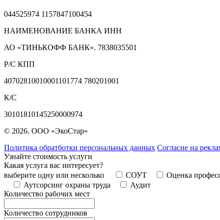
044525974 1157847100454
НАИМЕНОВАНИЕ БАНКА ИНН
АО «ТИНЬКОФФ БАНК». 7838035501
Р/С КПП
40702810010001101774 780201001
К/С
30101810145250000974
© 2026. ООО «ЭкоСтар»
Политика обратботки персональных данных
Согласие на рекл
Узнайте стоимость услуги
Какая услуга вас интересует?
выберите одну или несколько
СОУТ
Оценка профес
Аутсорсинг охраны труда
Аудит
Количество рабочих мест
Количество сотрудников