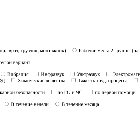
пр.: врач, грузчик, монтажник)
Рабочие места 2 группы (на
ругой вариант
Вибрация
Инфразвук
Ультразвук
Электромагн
ФД
Химические вещества
Тяжесть труд. процесса
жарной безопасности
по ГО и ЧС
по первой помощи
В течение недели
В течение месяца