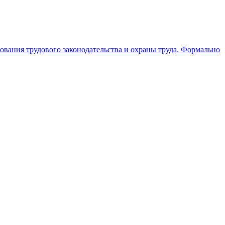
О
ования трудового законодательства и охраны труда. Формально
О
г
3