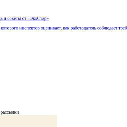
ь и советы от «ЭкоСтар»
оторого инспектор оценивает, как работодатель соблюдает треб
 рассылки