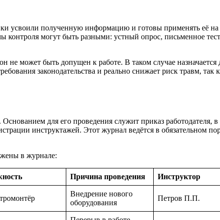
ики усвоили полученную информацию и готовы применять её на 
мы контроля могут быть разными: устный опрос, письменное те
он не может быть допущен к работе. В таком случае назначаетс
ребования законодательства и реально снижает риск травм, так
снованием для его проведения служит приказ работодателя, в 
истрации инструктажей. Этот журнал ведётся в обязательном по
ажены в журнале:
жность
Причина проведения
Инструктор
Внедрение нового
тромонтёр
Петров П.П.
оборудования
Перерыв в работе