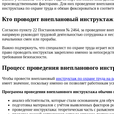
производственными факторами. Для них проведение внепланово
инструктажа по охране труда и обязан фиксироваться в соотве
Кто проводит внеплановый инструктаж
Согласно пункту 22 Постановления № 2464, за проведение внеп
напрямую руководит трудовой деятельностью сотрудника и нес
начальники смен или прорабы.
Важно подчеркнуть, что специалист по охране труда играет вс
право проводить инструктаж закреплено именно за непосредст
требования безопасности.
Процесс проведения внепланового инс
Чтобы провести внеплановый
инструктаж по охране труда на р
имеет значение, поскольку именно он позволяет работникам ус
Программа проведения внепланового инструктажа обычно 
анализ обстоятельств, которые стали основанием для обуч
подготовка материалов с учётом выявленных факторов р
проведение инструктажа: теоретическая часть с разъясне