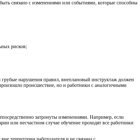
 быть связано с изменениями или событиями, которые способны
ьных рисков;
ны грубые нарушения правил, внеплановый инструктаж должен
е произошло происшествие, но и работники с аналогичными
непосредственно затронуты изменениями. Например, если
рии или несчастном случае обучение проходят все работники
вне территории работодателя и не связана с