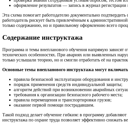
проверка знаний сотрудников устным опросом, тестом и
оформление результатов — запись в журнал регистрации 
Эта схема помогает работодателю документально подтвердить
работодатель рискует быть привлечённым к административной
только содержанию, но и правильному оформлению всего проц
Содержание инструктажа
Программа и темы внепланового обучения напрямую зависят от 
технических особенностях. При авариях или выявленных нару
только услышали теорию, но и смогли отработать её на практик
Основные темы внепланового инструктажа могут включать
правила безопасной эксплуатации оборудования и инстр
порядок применения средств индивидуальной защиты;
алгоритм действий при возникновении аварийных ситуа
требования к организации безопасного рабочего места;
правила перемещения и транспортировки грузов;
оказание первой помощи пострадавшим.
Такой подход делает обучение гибким: в программу добавляют
инструктажа по охране труда позволяет эффективно снижать в