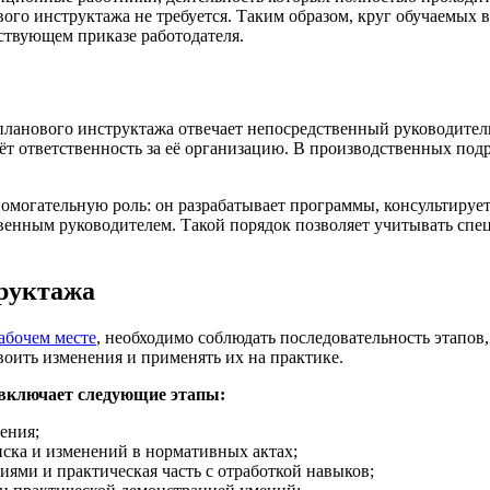
го инструктажа не требуется. Таким образом, круг обучаемых 
тствующем приказе работодателя.
ланового инструктажа отвечает непосредственный руководитель р
ёт ответственность за её организацию. В производственных под
помогательную роль: он разрабатывает программы, консультируе
венным руководителем. Такой порядок позволяет учитывать спе
труктажа
абочем месте
, необходимо соблюдать последовательность этапо
воить изменения и применять их на практике.
включает следующие этапы:
ения;
иска и изменений в нормативных актах;
ниями и практическая часть с отработкой навыков;