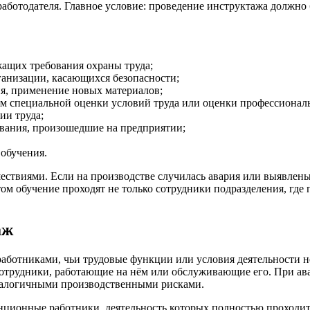
работодателя. Главное условие: проведение инструктажа должно
жащих требования охраны труда;
анизации, касающихся безопасности;
я, применение новых материалов;
ам специальной оценки условий труда или оценки профессионал
ии труда;
евания, произошедшие на предприятии;
 обучения.
шествиями. Если на производстве случилась авария или выявле
том обучение проходят не только сотрудники подразделения, гд
аж
работниками, чьи трудовые функции или условия деятельности 
сотрудники, работающие на нём или обслуживающие его. При ава
 аналогичными производственными рисками.
нционные работники, деятельность которых полностью проходит 