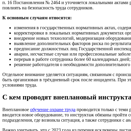
п. 16 Постановления № 2464 и уточняется локальными актами 
повлиять на безопасность труда сотрудников.
К основным случаям относятся:
изменения в государственных нормативных актах, содер
корректировки в локальных нормативных документах орг
внедрение новых технологий, модернизация оборудовани
выявление дополнительных факторов риска по результат
предписание должностных лиц Государственной инспекц
аварии, несчастные случаи или профессиональные забол
перерыв в работе сотрудника более 60 календарных дней;
решение работодателя о необходимости дополнительного
Отдельное внимание уделяется ситуациям, связанным с проис
быть организован в трёхдневный срок после инцидента. При э
условиями труда.
С кем проводят внеплановый инструкт
Внеплановое
обучение охране труда
проводится только с теми 
вводится новое оборудование, то инструктаж обязаны пройти 
подразделения, где возникла ситуация, а также сотрудники с
Важно учитывать, что с 2023 года из перечня исключены диста