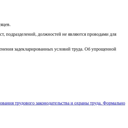
яцев.
т, подразделений, должностей не являются проводами для
енения задекларированных условий труда. Об упрощенной
О
ования трудового законодательства и охраны труда. Формально
О
г
3