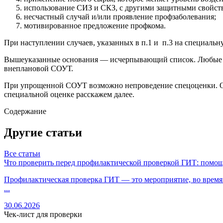
использование СИЗ и СКЗ, с другими защитными свойст
несчастный случай и/или проявление профзаболевания;
мотивированное предложение профкома.
При наступлении случаев, указанных в п.1 и п.3 на специальн
Вышеуказанные основания — исчерпывающий список. Любые дру
внеплановой СОУТ.
При упрощенной СОУТ возможно непроведение спецоценки. Ос
специальной оценке расскажем далее.
Содержание
Другие статьи
Все статьи
Что проверить перед профилактической проверкой ГИТ: помощ
Профилактическая проверка ГИТ — это мероприятие, во время к
...
30.06.2026
Чек-лист для проверки