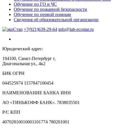
Обучение по ГО и ЧС
Обучение по пожарной безопасности
Обучение по первой помощи
Сведения об образовательной организации
+7(921)639-29-64
info@lab-ecostar.ru
Юридический адрес:
194100, Санкт-Петербург г,
Диагональная ул., 4к2
БИК ОГРН
044525974 1157847100454
НАИМЕНОВАНИЕ БАНКА ИНН
АО «ТИНЬКОФФ БАНК». 7838035501
Р/С КПП
40702810010001101774 780201001