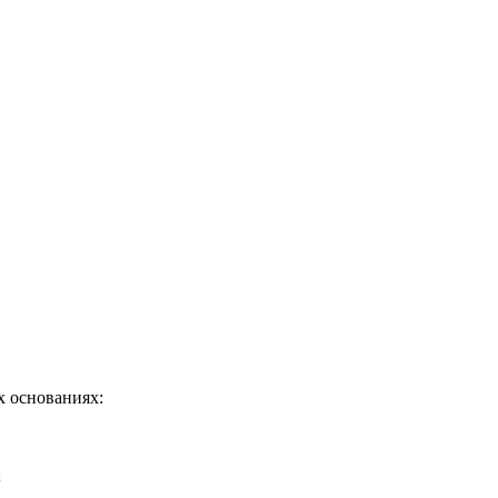
х основаниях:
;