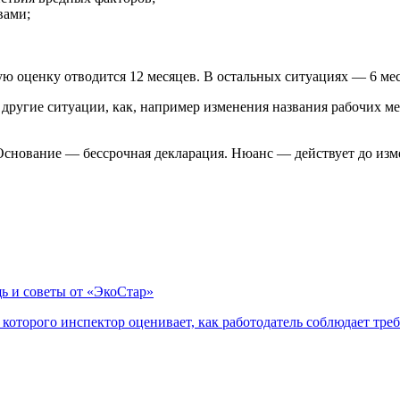
вами;
ую оценку отводится 12 месяцев. В остальных ситуациях — 6 мес
гие ситуации, как, например изменения названия рабочих мес
нование — бессрочная декларация. Нюанс — действует до изм
ь и советы от «ЭкоСтар»
оторого инспектор оценивает, как работодатель соблюдает треб