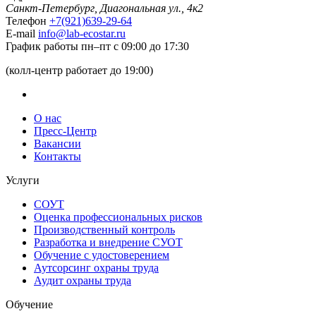
Санкт-Петербург, Диагональная ул., 4к2
Телефон
+7(921)639-29-64
E-mail
info@lab-ecostar.ru
График работы
пн–пт с 09:00 до 17:30
(колл-центр работает до 19:00)
О нас
Пресс-Центр
Вакансии
Контакты
Услуги
СОУТ
Оценка профессиональных рисков
Производственный контроль
Разработка и внедрение СУОТ
Обучение с удостоверением
Аутсорсинг охраны труда
Аудит охраны труда
Обучение