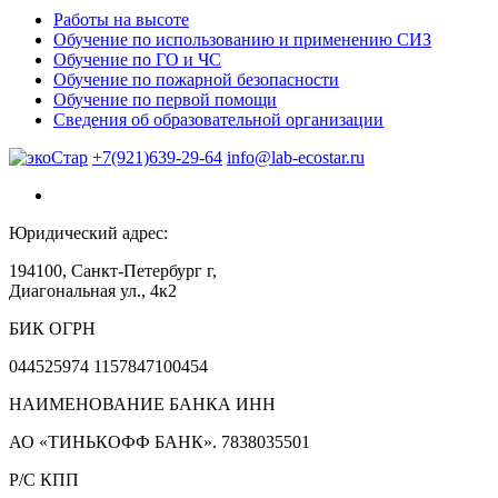
Работы на высоте
Обучение по использованию и применению СИЗ
Обучение по ГО и ЧС
Обучение по пожарной безопасности
Обучение по первой помощи
Сведения об образовательной организации
+7(921)639-29-64
info@lab-ecostar.ru
Юридический адрес:
194100, Санкт-Петербург г,
Диагональная ул., 4к2
БИК ОГРН
044525974 1157847100454
НАИМЕНОВАНИЕ БАНКА ИНН
АО «ТИНЬКОФФ БАНК». 7838035501
Р/С КПП