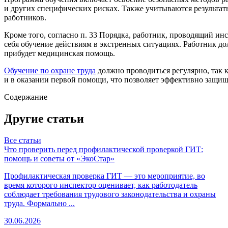
и других специфических рисках. Также учитываются результат
работников.
Кроме того, согласно п. 33 Порядка, работник, проводящий ин
себя обучение действиям в экстренных ситуациях. Работник д
прибудет медицинская помощь.
Обучение по охране труда
должно проводиться регулярно, так к
и в оказании первой помощи, что позволяет эффективно защищ
Содержание
Другие статьи
Все статьи
Что проверить перед профилактической проверкой ГИТ:
помощь и советы от «ЭкоСтар»
Профилактическая проверка ГИТ — это мероприятие, во
время которого инспектор оценивает, как работодатель
соблюдает требования трудового законодательства и охраны
труда. Формально ...
30.06.2026