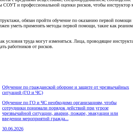
ы СОУТ и профессиональной оценки рисков, чтобы инструктор мо
структажи, обязан пройти обучение по оказанию первой помощи 
олжен уметь применять методы первой помощи, такие как реаним
ак условия труда могут изменяться. Лица, проводящие инструкт
ать работников от рисков.
Обучение по гражданской обороне и защите от чрезвычайных
ситуаций (ГО и ЧС)
Обучение по ГО и ЧС необходимо организациям, чтобы
сотрудники понимали порядок действий при угрозе
чрезвычайной ситуации, аварии, пожаре, эвакуации или
введении мероприятий гражда...
30.06.2026