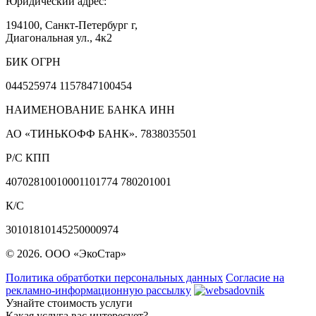
Юридический адрес:
194100, Санкт-Петербург г,
Диагональная ул., 4к2
БИК ОГРН
044525974 1157847100454
НАИМЕНОВАНИЕ БАНКА ИНН
АО «ТИНЬКОФФ БАНК». 7838035501
Р/С КПП
40702810010001101774 780201001
К/С
30101810145250000974
© 2026. ООО «ЭкоСтар»
Политика обратботки персональных данных
Согласие на
рекламно-информационную рассылку
Узнайте стоимость услуги
Какая услуга вас интересует?