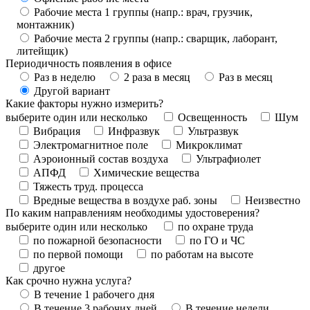
Рабочие места 1 группы (напр.: врач, грузчик,
монтажник)
Рабочие места 2 группы (напр.: сварщик, лаборант,
литейщик)
Периодичность появления в офисе
Раз в неделю
2 раза в месяц
Раз в месяц
Другой вариант
Какие факторы нужно измерить?
выберите один или несколько
Освещенность
Шум
Вибрация
Инфразвук
Ультразвук
Электромагнитное поле
Микроклимат
Аэроионный состав воздуха
Ультрафиолет
АПФД
Химические вещества
Тяжесть труд. процесса
Вредные вещества в воздухе раб. зоны
Неизвестно
По каким направлениям необходимы удостоверения?
выберите один или несколько
по охране труда
по пожарной безопасности
по ГО и ЧС
по первой помощи
по работам на высоте
другое
Как срочно нужна услуга?
В течение 1 рабочего дня
В течение 3 рабочих дней
В течение недели