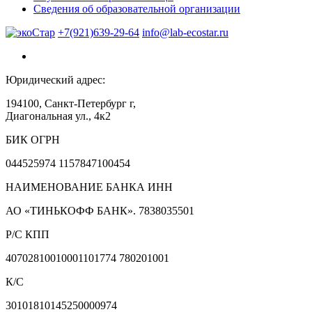
Сведения об образовательной организации
+7(921)639-29-64
info@lab-ecostar.ru
Юридический адрес:
194100, Санкт-Петербург г,
Диагональная ул., 4к2
БИК ОГРН
044525974 1157847100454
НАИМЕНОВАНИЕ БАНКА ИНН
АО «ТИНЬКОФФ БАНК». 7838035501
Р/С КПП
40702810010001101774 780201001
К/С
30101810145250000974